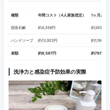
種類
年間コスト（4人家族想定）
1ヶ月あた
固形石鹸
約4,356円
約363円
ハンドソープ
約13,923円
約1,160円
差額
約9,567円
約797円
洗浄力と感染症予防効果の実際